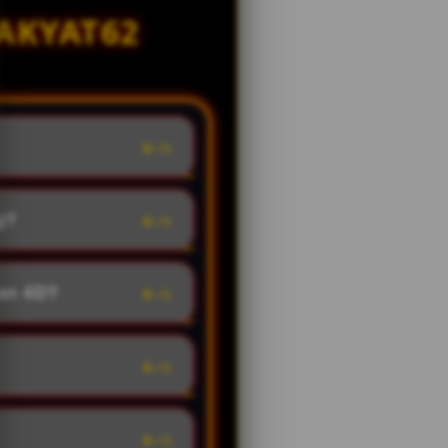
AKYAT62
 kategori 4D, 3D, dan
angka Anda jauh lebih
g?
am platform. Anda bisa
 membuktikan keaslian
an 4D?
bebasan penuh untuk
n mana pun yang Anda
ruhan dengan nominal
modal invest jadi jauh