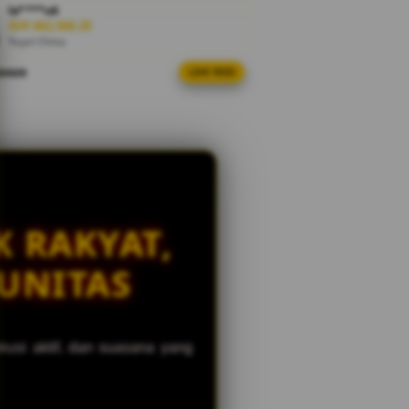
la****u6
IDR 662,568.20
Togel China
INNER
LIVE FEED
ra****a5
IDR 1,479,640.80
Toto Macau
ka****u5
IDR 2,014,771.16
Togel Singapore
ar****o2
IDR 1,729,609.60
K RAKYAT,
Togel Sydney
di****n0
UNITAS
IDR 565,848.38
Togel Japan
usi aktif, dan suasana yang