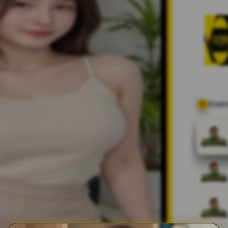
V
i
e
w
l
i
c
e
n
PEME
s
e
d
e
t
a
i
l
s