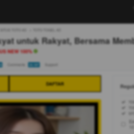
SITUS TOTO 4D
TOTO TOGEL 4D
kyat untuk Rakyat, Bersama Me
US NEW 100%
Comments
Support
3
23.187
DAFTAR
Regul
Regu
Inc
TO
Inc
RAKY
TO
Inc
SI
mode
disk
Ex
semu
12