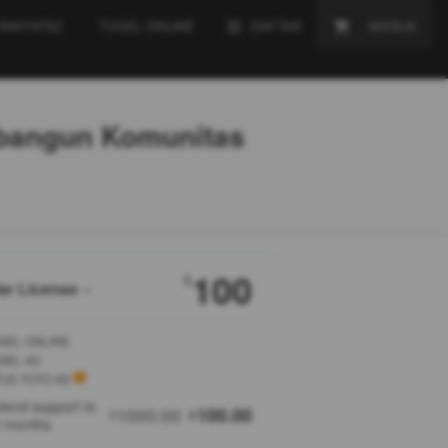
RAKYAT62
TOGEL ONLINE
DAFTAR
MASUK
mbangun Komunitas
100
$
ar License
88
lar License
$
SELECTED
luded:
GEL ONLINE
luded:
AT62 menghadirkan komunitas digital
GEL 4D
luded:
TUS TOTO 4D
rn dengan berbagai konten menarik,
usi aktif, dan suasana yang ramah untuk
tend support to
1000.00
100.00
$
$
a kalangan.
 months