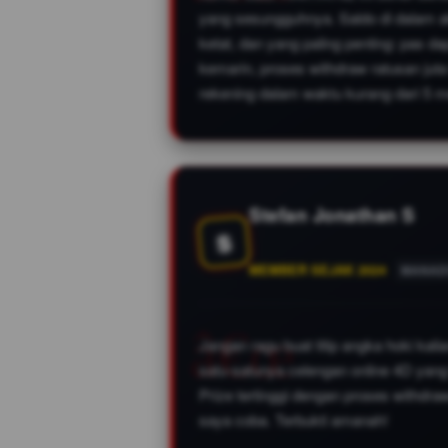
yang sesungguhnya. Saldo di dalam a
ketat, dan yang paling penting: pas d
kemarin, proses withdraw ratusan juta
rekening dalam waktu kurang dari 5 m
Stefan Jonathan S
S
MEMBER SEJAK 2024
MANAD
Jangan ragu buat titip angka hoki kali
satu-satunya celengan online 4D yang 
Prize tertinggi dengan proses withdra
saya coba. Terbukti amanah!